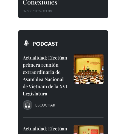
Conexiones"
07/08/2026 03:08
PODCAST
Actualidad: Efectúan
primera reunión
extraordinaria de
Asamblea Nacional
de Vietnam de la XVI
Legislatura
ESCUCHAR
Actualidad: Efectúan