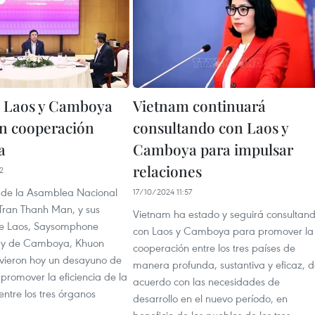
 Laos y Camboya
Vietnam continuará
en cooperación
consultando con Laos y
a
Camboya para impulsar
relaciones
2
e de la Asamblea Nacional
17/10/2024 11:57
Tran Thanh Man, y sus
Vietnam ha estado y seguirá consultan
e Laos, Saysomphone
con Laos y Camboya para promover la
 y de Camboya, Khuon
cooperación entre los tres países de
uvieron hoy un desayuno de
manera profunda, sustantiva y eficaz, 
promover la eficiencia de la
acuerdo con las necesidades de
ntre los tres órganos
desarrollo en el nuevo período, en