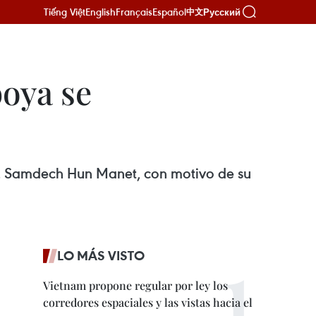
Tiếng Việt
English
Français
Español
Русский
中文
oya se
, Samdech Hun Manet, con motivo de su
LO MÁS VISTO
Vietnam propone regular por ley los
corredores espaciales y las vistas hacia el