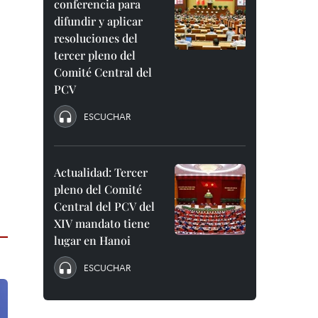
conferencia para
difundir y aplicar
resoluciones del
tercer pleno del
Comité Central del
PCV
ESCUCHAR
Actualidad: Tercer
pleno del Comité
Central del PCV del
XIV mandato tiene
lugar en Hanoi
ESCUCHAR