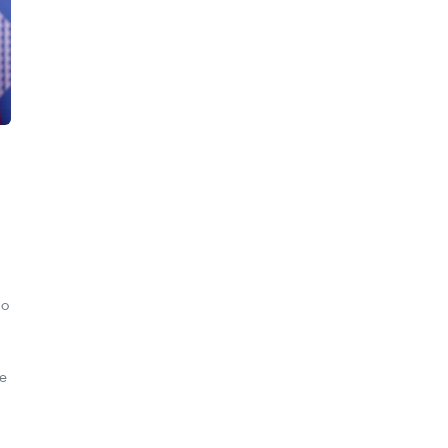
do
de