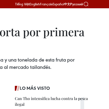
Tiếng Việt
English
Français
Español
Русский
中文
orta por primera
ma y una tonelada de esta fruta por
a al mercado tailandés.
LO MÁS VISTO
Can Tho intensifica lucha contra la pesca
ilegal