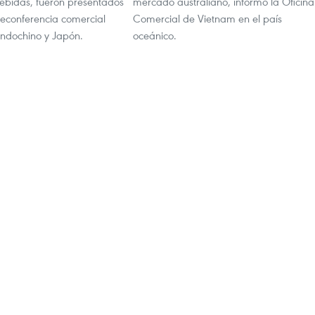
bebidas, fueron presentados
mercado australiano, informó la Oficina
leconferencia comercial
Comercial de Vietnam en el país
 indochino y Japón.
oceánico.