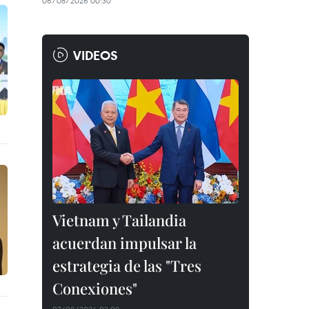
06/08/2026 00:30
VIDEOS
Vietnam y Tailandia
acuerdan impulsar la
estrategia de las "Tres
Conexiones"