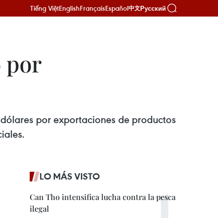
Tiếng Việt
English
Français
Español
Русский
中文
o por
e dólares por exportaciones de productos
iales.
LO MÁS VISTO
Can Tho intensifica lucha contra la pesca
ilegal