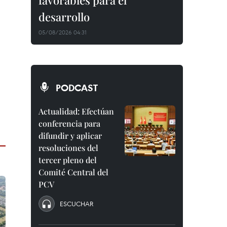
favorables para el
desarrollo
05/08/2026 04:31
PODCAST
Actualidad: Efectúan
conferencia para
difundir y aplicar
resoluciones del
tercer pleno del
Comité Central del
PCV
ESCUCHAR