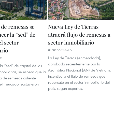
 de remesas se
Nueva Ley de Tierras
cer la “sed” de
atraerá flujo de remesas a
el sector
sector inmobiliario
ario
03/04/2024 03:27
La Ley de Tierras (enmendada),
27
aprobada recientemente por la
a “sed” de capital de las
Asamblea Nacional (AN) de Vietnam,
obiliarias, se espera que la
incentivará el flujo de remesas que
da de remesas caliente
repercute en el sector inmobiliario del
l mercado, sostuvieron
país, según expertos.