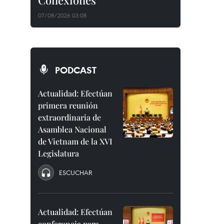
Conexiones"
07/08/2026 03:08
PODCAST
Actualidad: Efectúan
primera reunión
extraordinaria de
Asamblea Nacional
de Vietnam de la XVI
Legislatura
ESCUCHAR
Actualidad: Efectúan
conferencia para