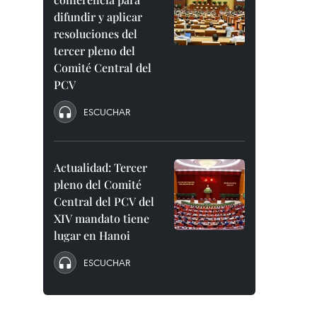
difundir y aplicar
resoluciones del
tercer pleno del
Comité Central del
PCV
ESCUCHAR
Actualidad: Tercer
pleno del Comité
Central del PCV del
XIV mandato tiene
lugar en Hanoi
ESCUCHAR