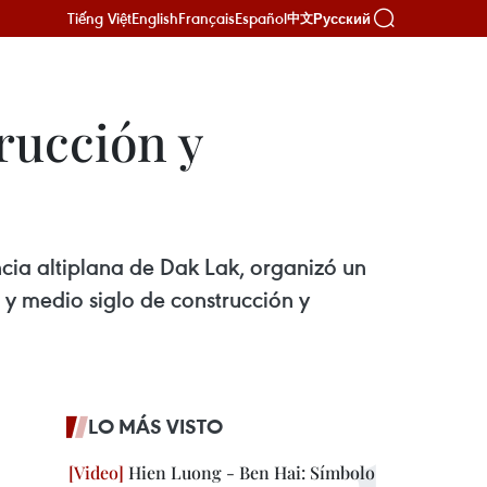
Tiếng Việt
English
Français
Español
Русский
中文
rucción y
ncia altiplana de Dak Lak, organizó un
 y medio siglo de construcción y
LO MÁS VISTO
Hien Luong - Ben Hai: Símbolo