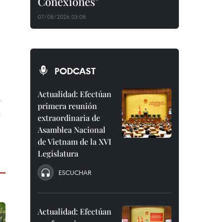
Conexiones"
07/08/2026 03:08
PODCAST
Actualidad: Efectúan
r
primera reunión
n
extraordinaria de
Asamblea Nacional
de Vietnam de la XVI
Legislatura
ESCUCHAR
Actualidad: Efectúan