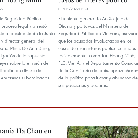
29
05/06/2022 08:23
 de Seguridad Pública
El teniente general To An Xo, jefe de
proceso legal y arrestó
Oficina y portavoz del Ministerio de
e al presidente de la Junta
Seguridad Pública de Vietnam, aseveró
y director general del
que los acusados involucrados en los
oang Minh, Do Anh Dung,
casos de gran interés público ocurridos
tigación de la supuesta
recientemente, como Tan Hoang Minh,
leyes sobre la emisión de
FLC, Viet A, y el Departamento Consula
lización de dinero de
de la Cancillería del país, aprovecharo
e empresas subordinadas.
de la política para lucrar y abusaron de
sus posiciones y poderes.
mania Ha Chau en