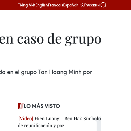
Tiếng Việt
English
Français
Español
Русский
中文
 en caso de grupo
ido en el grupo Tan Hoang Minh por
LO MÁS VISTO
Hien Luong - Ben Hai: Símbolo
de reunificación y paz