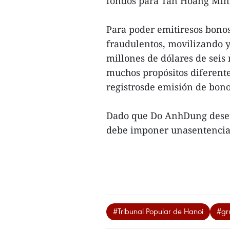
fondos para Tan Hoang Min
Para poder emitiresos bono
fraudulentos, movilizando 
millones de dólares de seis 
muchos propósitos diferente
registrosde emisión de bono
Dado que Do AnhDung desem
debe imponer unasentencia 
#Tribunal Popular de Hanoi
#gr