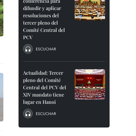
conferencia para
difundir y aplicar
resoluciones del
tercer pleno del
Comité Central del
PCV
ESCUCHAR
Actualidad: Tercer
pleno del Comité
Central del PCV del
XIV mandato tiene
lugar en Hanoi
ESCUCHAR