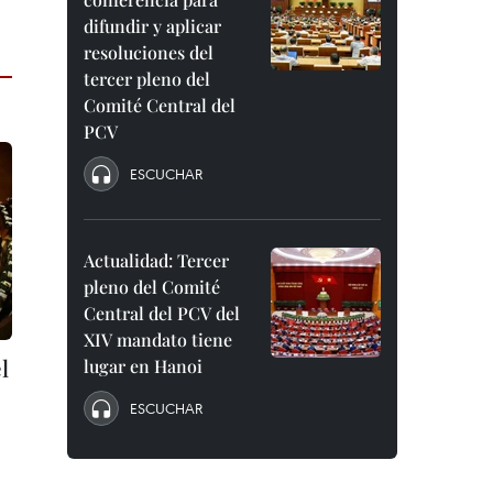
difundir y aplicar
resoluciones del
tercer pleno del
Comité Central del
PCV
ESCUCHAR
Actualidad: Tercer
pleno del Comité
Central del PCV del
XIV mandato tiene
l
lugar en Hanoi
ESCUCHAR