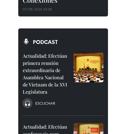
Conexiones"
07/08/2026 03:08
PODCAST
Actualidad: Efectúan
primera reunión
extraordinaria de
Asamblea Nacional
de Vietnam de la XVI
Legislatura
ESCUCHAR
Actualidad: Efectúan
conferencia para