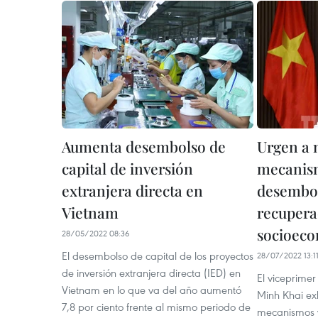
Aumenta desembolso de
Urgen a 
capital de inversión
mecanis
extranjera directa en
desembol
Vietnam
recupera
socioeco
28/05/2022 08:36
El desembolso de capital de los proyectos
28/07/2022 13:1
de inversión extranjera directa (IED) en
El viceprimer
Vietnam en lo que va del año aumentó
Minh Khai ex
7,8 por ciento frente al mismo periodo de
mecanismos y