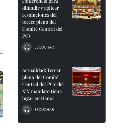
conferencia para
difundir y aplicar
resoluciones del
tercer pleno del
Comité Central del
PCV
ESCUCHAR
Actualidad: Tercer
pleno del Comité
Central del PCV del
XIV mandato tiene
lugar en Hanoi
ESCUCHAR