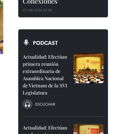
Conexiones"
07/08/2026 03:08
PODCAST
Actualidad: Efectúan
primera reunión
extraordinaria de
Asamblea Nacional
de Vietnam de la XVI
Legislatura
ESCUCHAR
Actualidad: Efectúan