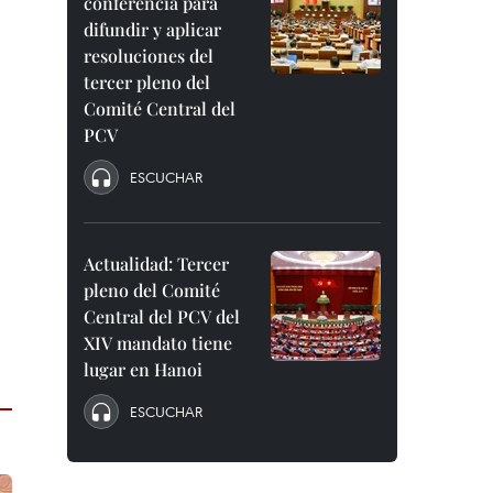
conferencia para
difundir y aplicar
resoluciones del
tercer pleno del
Comité Central del
PCV
ESCUCHAR
Actualidad: Tercer
pleno del Comité
Central del PCV del
XIV mandato tiene
lugar en Hanoi
ESCUCHAR