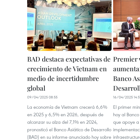
BAD destaca expectativas de
Premier 
crecimiento de Vietnam en
aumentar
medio de incertidumbre
Banco As
global
Desarrol
09/04/2025 08:55
16/04/2025 14:5
La economía de Vietnam crecerá 6,6%
El primer mi
en 2025 y 6,5% en 2026, después de
hoy al Banco 
alcanzar su alza del 7,1% en 2024,
que apoye a 
pronosticó el Banco Asiático de Desarrollo
implementaci
(BAD) en su informe anunciado hoy sobre
infraestructu