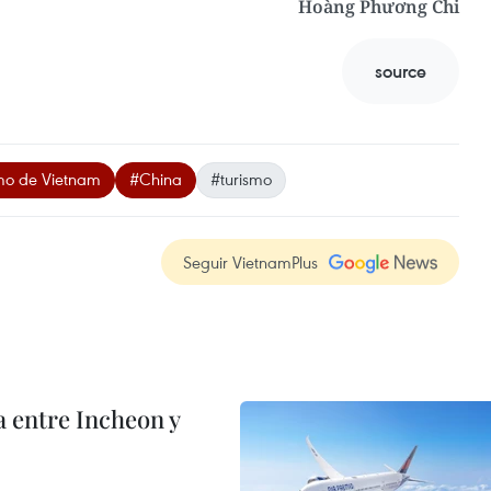
Hoàng Phương Chi
source
smo de Vietnam
#China
#turismo
Seguir VietnamPlus
 entre Incheon y