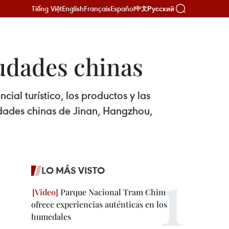
Tiếng Việt
English
Français
Español
Русский
中文
udades chinas
al turístico, los productos y las
iudades chinas de Jinan, Hangzhou,
LO MÁS VISTO
Parque Nacional Tram Chim
ofrece experiencias auténticas en los
humedales