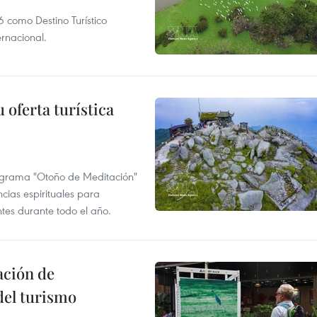
 como Destino Turístico
rnacional.
 oferta turística
ograma "Otoño de Meditación"
ncias espirituales para
ntes durante todo el año.
ación de
del turismo