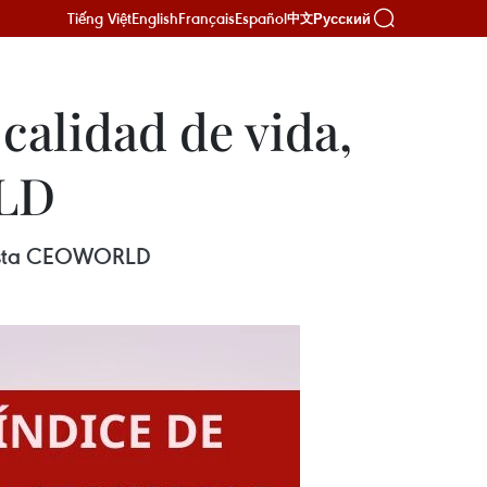
Tiếng Việt
English
Français
Español
Русский
中文
calidad de vida,
RLD
evista CEOWORLD