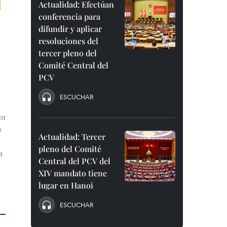
Actualidad: Efectúan
conferencia para
difundir y aplicar
resoluciones del
tercer pleno del
Comité Central del
PCV
ESCUCHAR
ca
s
Actualidad: Tercer
pleno del Comité
a
Central del PCV del
XIV mandato tiene
lugar en Hanoi
ESCUCHAR