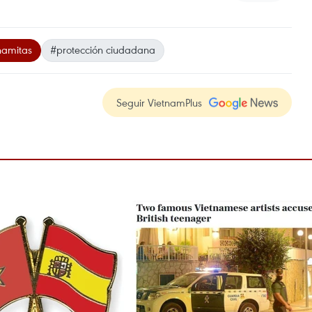
namitas
#protección ciudadana
Seguir VietnamPlus