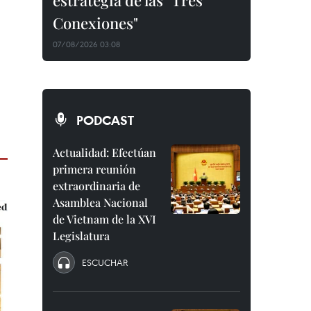
estrategia de las "Tres
Conexiones"
07/08/2026 03:08
PODCAST
Actualidad: Efectúan
primera reunión
extraordinaria de
Asamblea Nacional
de Vietnam de la XVI
Legislatura
ESCUCHAR