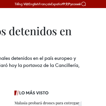
Tiếng Việt
English
Français
Español
Русский
中文
os detenidos en
ales detenidos en el país europeo y
ró hoy la portavoz de la Cancillería,
LO MÁS VISTO
Malasia probará drones para entregar