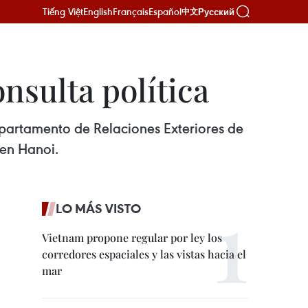
Tiếng Việt
English
Français
Español
Русский
中文
nsulta política
epartamento de Relaciones Exteriores de
 en Hanoi.
LO MÁS VISTO
Vietnam propone regular por ley los
corredores espaciales y las vistas hacia el
mar