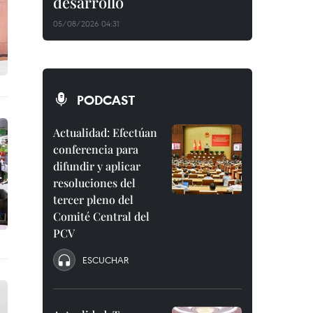
desarrollo
05/08/2026 04:31
PODCAST
Actualidad: Efectúan
conferencia para
difundir y aplicar
resoluciones del
tercer pleno del
Comité Central del
PCV
ESCUCHAR