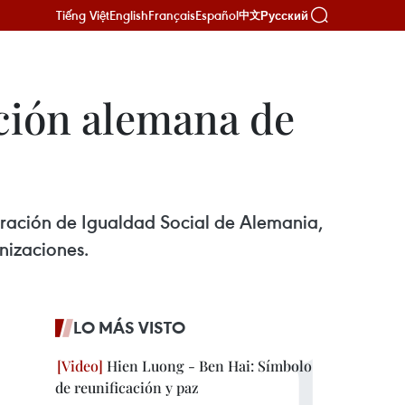
Tiếng Việt
English
Français
Español
Русский
中文
ación alemana de
deración de Igualdad Social de Alemania,
nizaciones.
LO MÁS VISTO
Hien Luong - Ben Hai: Símbolo
de reunificación y paz