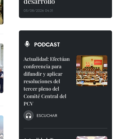
desarrollo
05/08/2026 04:31
PODCAST
Actualidad: Efectúan
conferencia para
difundir y aplicar
resoluciones del
tercer pleno del
Comité Central del
PCV
ESCUCHAR