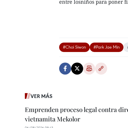
entre losniños para poner fi
#Choi Siwon
#Park Jae Min
VER MÁS
Emprenden proceso legal contra dir
vietnamita Mekolor
06/08/2026 09:43