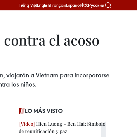
Tiếng Việt
English
Français
Español
Русский
中文
 contra el acoso
n, viajarán a Vietnam para incorporarse
tra los niños.
LO MÁS VISTO
Hien Luong - Ben Hai: Símbolo
de reunificación y paz