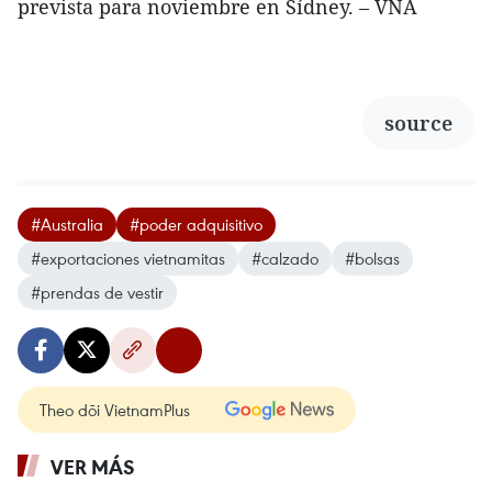
prevista para noviembre en Sídney. – VNA
source
#Australia
#poder adquisitivo
#exportaciones vietnamitas
#calzado
#bolsas
#prendas de vestir
Theo dõi VietnamPlus
VER MÁS