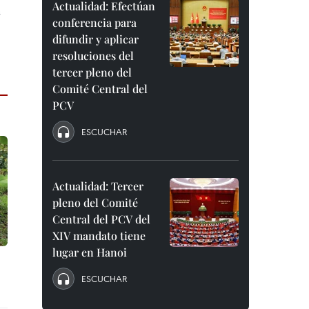
Actualidad: Efectúan
s
conferencia para
difundir y aplicar
resoluciones del
tercer pleno del
Comité Central del
PCV
ESCUCHAR
Actualidad: Tercer
pleno del Comité
Central del PCV del
XIV mandato tiene
lugar en Hanoi
ESCUCHAR