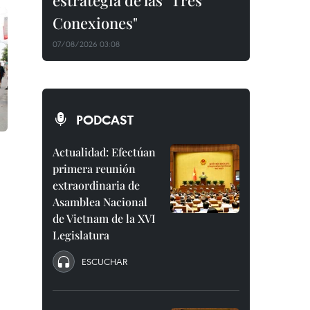
estrategia de las "Tres
Conexiones"
07/08/2026 03:08
PODCAST
Actualidad: Efectúan
primera reunión
extraordinaria de
Asamblea Nacional
de Vietnam de la XVI
Legislatura
ESCUCHAR