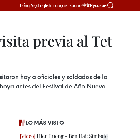
Tiếng Việt
English
Français
Español
Русский
中文
sita previa al Tet
itaron hoy a oficiales y soldados de la
amboya antes del Festival de Año Nuevo
LO MÁS VISTO
Hien Luong - Ben Hai: Símbolo