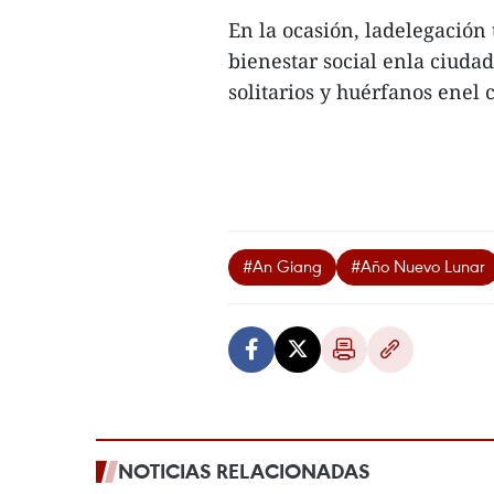
En la ocasión, ladelegación 
bienestar social enla ciuda
solitarios y huérfanos enel 
#An Giang
#Año Nuevo Lunar
NOTICIAS RELACIONADAS