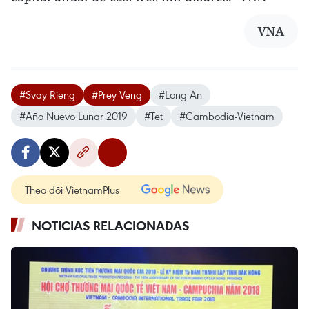
VNA
#Svay Rieng
#Prey Veng
#Long An
#Año Nuevo Lunar 2019
#Tet
#Cambodia-Vietnam
Theo dõi VietnamPlus
NOTICIAS RELACIONADAS