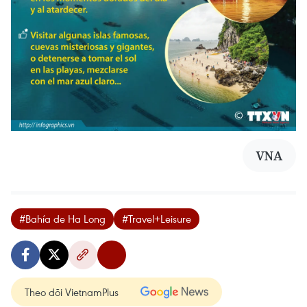
VNA
#Bahía de Ha Long
#Travel+Leisure
Theo dõi VietnamPlus