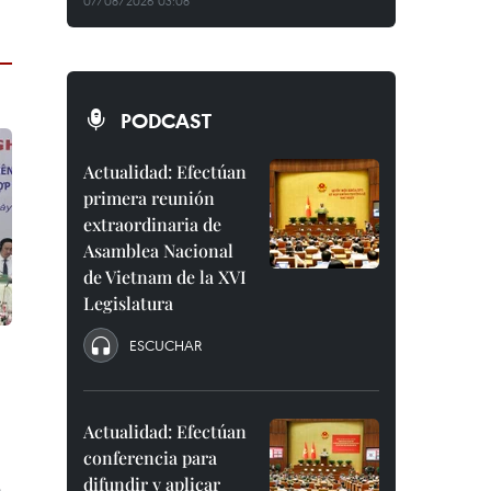
07/08/2026 03:08
PODCAST
Actualidad: Efectúan
primera reunión
extraordinaria de
Asamblea Nacional
de Vietnam de la XVI
Legislatura
ESCUCHAR
e
Actualidad: Efectúan
conferencia para
difundir y aplicar
e