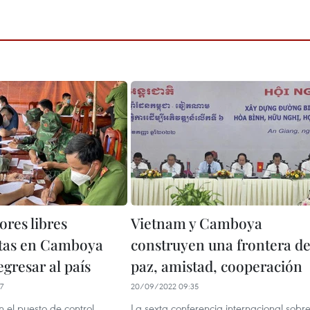
ores libres
Vietnam y Camboya
tas en Camboya
construyen una frontera d
gresar al país
paz, amistad, cooperación
7
20/09/2022 09:35
 el puesto de control
La sexta conferencia internacional sobr