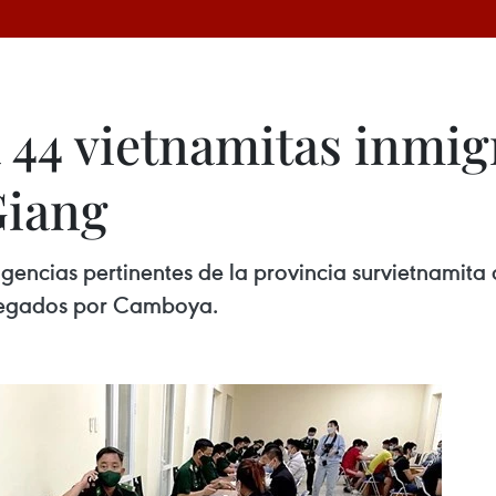
44 vietnamitas inmigr
Giang
 agencias pertinentes de la provincia survietnamit
tregados por Camboya.