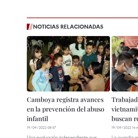
NOTICIAS RELACIONADAS
Camboya registra avances
Trabajad
en la prevención del abuso
vietnami
infantil
buscan re
19/09/2022 08:57
19/09/2022 14:4
Una evaluación independiente que
La guardia en