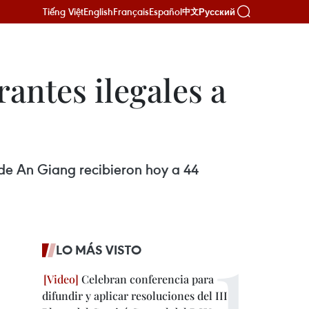
Tiếng Việt
English
Français
Español
Русский
中文
antes ilegales a
a de An Giang recibieron hoy a 44
LO MÁS VISTO
Celebran conferencia para
difundir y aplicar resoluciones del III