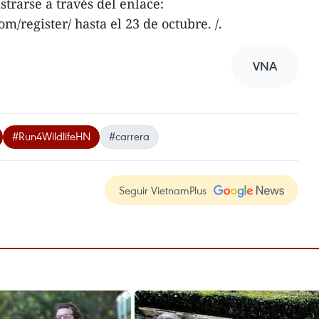
trarse a través del enlace:
m/register/ hasta el 23 de octubre. /.
VNA
#Run4WildlifeHN
#carrera
Seguir VietnamPlus