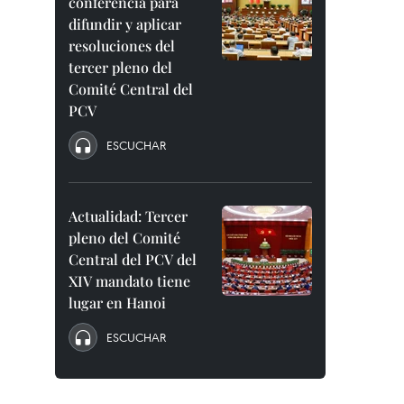
conferencia para
difundir y aplicar
resoluciones del
tercer pleno del
Comité Central del
PCV
ESCUCHAR
Actualidad: Tercer
pleno del Comité
Central del PCV del
XIV mandato tiene
lugar en Hanoi
ESCUCHAR