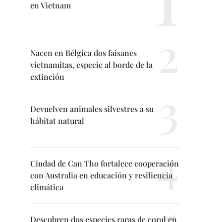
en Vietnam
Nacen en Bélgica dos faisanes
vietnamitas, especie al borde de la
extinción
Devuelven animales silvestres a su
hábitat natural
Ciudad de Can Tho fortalece cooperación
con Australia en educación y resiliencia
climática
Descubren dos especies raras de coral en