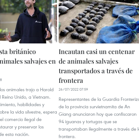
sta británico
Incautan casi un centenar
nimales salvajes en
de animales salvajes
transportados a través de
frontera
48
los animales trajo a Harold
26/07/2022 07:59
l Reino Unido, a Vietnam.
Representantes de la Guardia Fronteriz
imiento, habilidades y
de la provincia survietnamita de An
obre la vida silvestre, espera
Giang anunciaron hoy que confiscaron
el comercio ilegal de
94 iguanas y tortugas que se
staurar y preservar los
transportaban ilegalmente a través de 
de esta nación.
frontera.