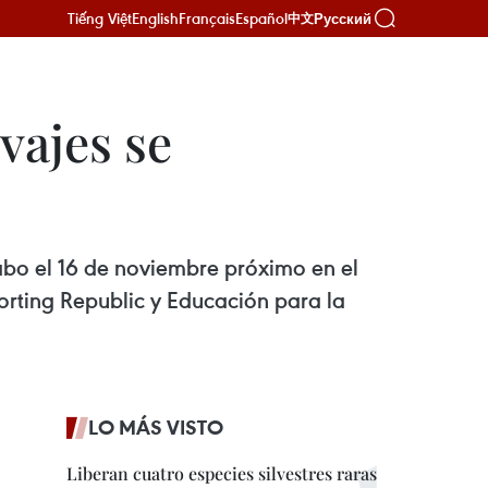
Tiếng Việt
English
Français
Español
Русский
中文
vajes se
abo el 16 de noviembre próximo en el
orting Republic y Educación para la
LO MÁS VISTO
Liberan cuatro especies silvestres raras