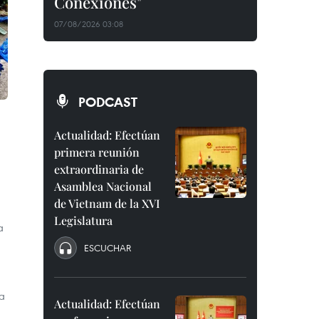
Conexiones"
07/08/2026 03:08
PODCAST
Actualidad: Efectúan
primera reunión
extraordinaria de
Asamblea Nacional
de Vietnam de la XVI
Legislatura
a
ESCUCHAR
la
Actualidad: Efectúan