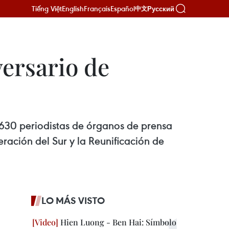
Tiếng Việt
English
Français
Español
Русский
中文
versario de
e 630 periodistas de órganos de prensa
eración del Sur y la Reunificación de
LO MÁS VISTO
Hien Luong - Ben Hai: Símbolo