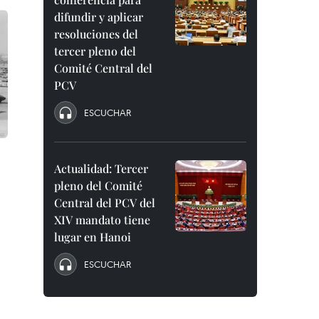
difundir y aplicar
resoluciones del
tercer pleno del
Comité Central del
PCV
ESCUCHAR
Actualidad: Tercer
pleno del Comité
Central del PCV del
XIV mandato tiene
lugar en Hanoi
ESCUCHAR