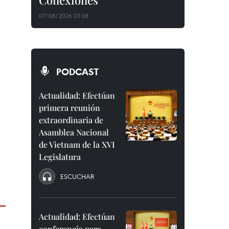
Conexiones"
07/08/2026 03:08
PODCAST
Actualidad: Efectúan
primera reunión
extraordinaria de
Asamblea Nacional
de Vietnam de la XVI
Legislatura
ESCUCHAR
Actualidad: Efectúan
conferencia para