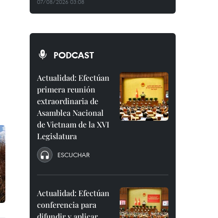
07/08/2026 03:08
PODCAST
Actualidad: Efectúan
primera reunión
extraordinaria de
Asamblea Nacional
de Vietnam de la XVI
Legislatura
ESCUCHAR
Actualidad: Efectúan
conferencia para
difundir y aplicar