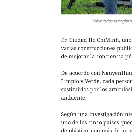
Voluntarios recogie
En Ciudad Ho ChiMinh, unos 
varias construcciones pública
de mejorar la conciencia pú
De acuerdo con NguyenHuu 
Limpio y Verde, cada person
sustituirlos por los artícul
ambiente.
Según una investigaciónint
uno de los cinco países qu
de plástico, con más de un 