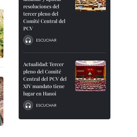
resoluciones del
tercer pleno del
Comité Central del
PCV
ESCUCHAR
Actualidad: Tercer
pleno del Comité
Central del PCV del
XIV mandato tiene
lugar en Hanoi
ESCUCHAR