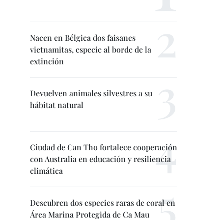
Nacen en Bélgica dos faisanes
vietnamitas, especie al borde de la
extinción
Devuelven animales silvestres a su
hábitat natural
Ciudad de Can Tho fortalece cooperación
con Australia en educación y resiliencia
climática
Descubren dos especies raras de coral en
Área Marina Protegida de Ca Mau