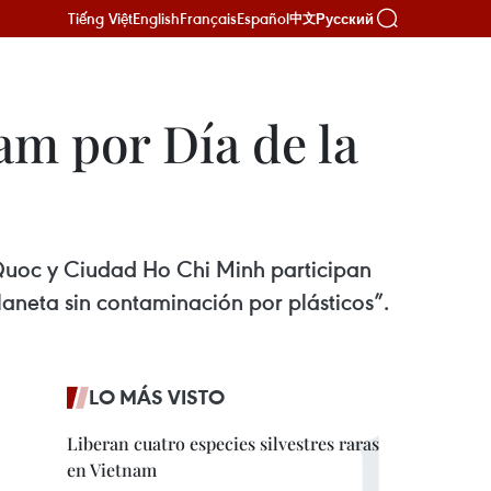
Tiếng Việt
English
Français
Español
Русский
中文
am por Día de la
 Quoc y Ciudad Ho Chi Minh participan
laneta sin contaminación por plásticos”.
LO MÁS VISTO
Liberan cuatro especies silvestres raras
en Vietnam