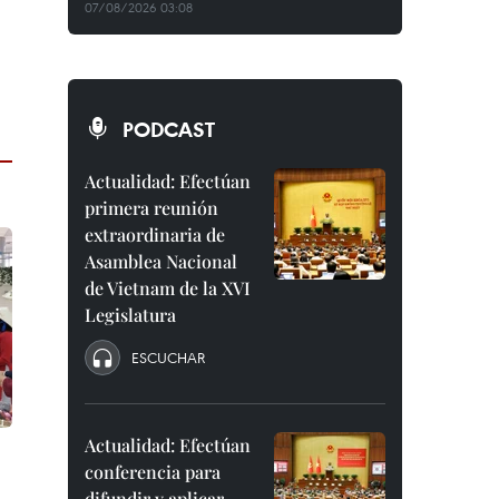
07/08/2026 03:08
PODCAST
Actualidad: Efectúan
primera reunión
extraordinaria de
Asamblea Nacional
de Vietnam de la XVI
Legislatura
ESCUCHAR
Actualidad: Efectúan
conferencia para
difundir y aplicar