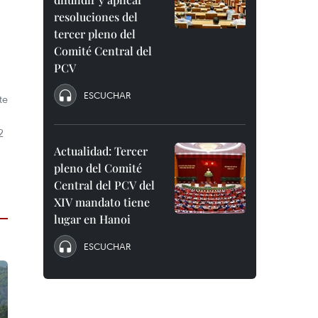
resoluciones del
tercer pleno del
Comité Central del
PCV
ESCUCHAR
te
2
Actualidad: Tercer
pleno del Comité
Central del PCV del
XIV mandato tiene
lugar en Hanoi
ESCUCHAR