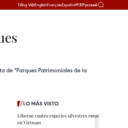
Tiếng Việt
English
Français
Español
Русский
中文
ues
sta de "Parques Patrimoniales de la
LO MÁS VISTO
Liberan cuatro especies silvestres raras
en Vietnam