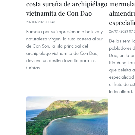
costa sureña de archipiélago
mermelad
vietnamita de Con Dao
almendro
especiali
23/03/2023 00:48
Famosa por su impresionante belleza y
26/01/2023 07:
naturaleza virgen, la ruta costera al sur
De las semil
de Con Son, la isla principal del
pobladores de
archipiélago vietnamita de Con Dao,
Dao, en la pr
deviene un destino favorito para los
Ria-Vung Ta
turistas.
que deleita a 
especialidad 
el fruto de e
la localidad.