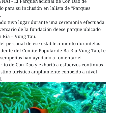
VNA) - El ParqueNacional de Con Dao de
do para su inclusión en lalista de "Parques
.
cado tuvo lugar durante una ceremonia efectuada
versario de la fundación deese parque ubicado
a Ria – Vung Tau.
del personal de ese establecimiento durantelos
sidente del Comité Popular de Ba Ria-Vung Tau,Le
esempeños han ayudado a fomentar el
trito de Con Dao y exhortó a esfuerzos continuos
stino turístico ampliamente conocido a nivel
l.