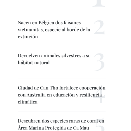
Nacen en Bélgica dos faisanes
vietnamitas, especie al borde de la
extinción
Devuelven animales silvestres a su
hábitat natural
Ciudad de Can Tho fortalece cooperación
con Australia en educación y resiliencia
climática
Descubren dos especies raras de coral en
Área Marina Protegida de Ca Mau