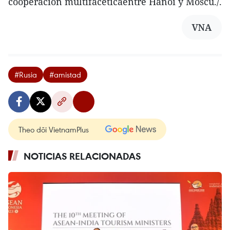
cooperación multifacéticaentre Hanoi y Moscú./.
VNA
#Rusia
#amistad
Theo dõi VietnamPlus
NOTICIAS RELACIONADAS