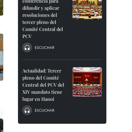
conferencia para
difundir y aplicar
resoluciones del
tercer pleno del
Comité Central del
PCV
ESCUCHAR
Actualidad: Tercer
pleno del Comité
Central del PCV del
XIV mandato tiene
lugar en Hanoi
ESCUCHAR