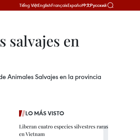
Tiếng Việt
English
Français
Español
Русский
中文
 salvajes en
de Animales Salvajes en la provincia
LO MÁS VISTO
Liberan cuatro especies silvestres raras
en Vietnam