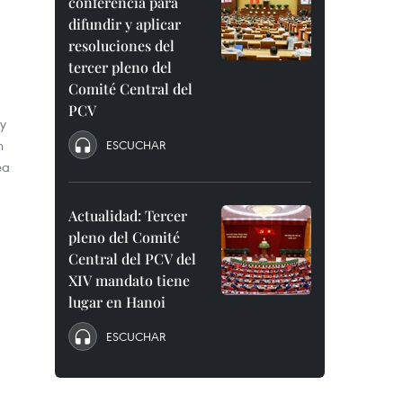
conferencia para
difundir y aplicar
resoluciones del
tercer pleno del
Comité Central del
PCV
 y
n
ESCUCHAR
ea
Actualidad: Tercer
pleno del Comité
Central del PCV del
XIV mandato tiene
lugar en Hanoi
ESCUCHAR