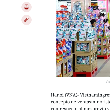
Fo
Hanoi (VNA)- Vietnamingres
concepto de ventasminorista
con respecto al mesprevio y