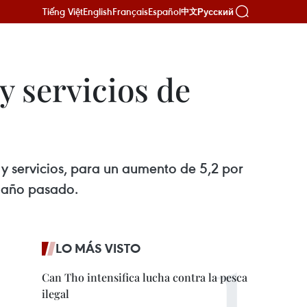
Tiếng Việt
English
Français
Español
Русский
中文
y servicios de
 y servicios, para un aumento de 5,2 por
l año pasado.
LO MÁS VISTO
Can Tho intensifica lucha contra la pesca
ilegal