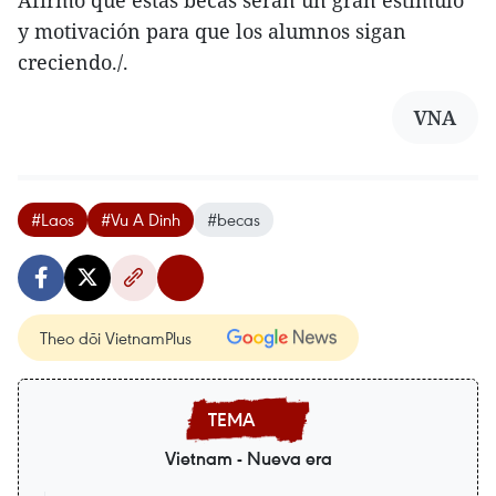
Afirmó que estas becas serán un gran estímulo
y motivación para que los alumnos sigan
creciendo./.
VNA
#Laos
#Vu A Dinh
#becas
Theo dõi VietnamPlus
Vietnam - Nueva era