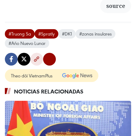
source
#Truong Sa
#Spratly
#DK1
#zonas insulares
#Año Nuevo Lunar
Theo dõi VietnamPlus
NOTICIAS RELACIONADAS