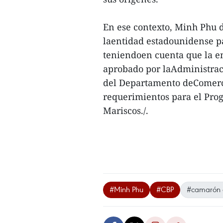
En ese contexto, Minh Phu d
laentidad estadounidense pa
teniendoen cuenta que la e
aprobado por laAdministrac
del Departamento deComerci
requerimientos para el Pro
Mariscos./.
#Minh Phu
#CBP
#camarón 