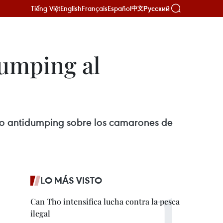
Tiếng Việt
English
Français
Español
Русский
中文
dumping al
sto antidumping sobre los camarones de
LO MÁS VISTO
Can Tho intensifica lucha contra la pesca
ilegal