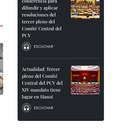
conferencia para
difundir y aplicar
resoluciones del
tercer pleno del
Comité Central del
PCV
ESCUCHAR
Actualidad: Tercer
pleno del Comité
Central del PCV del
XIV mandato tiene
lugar en Hanoi
ESCUCHAR