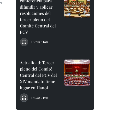
conferencia para
ia
difundir y aplicar
resoluciones del
tercer pleno del
Comité Central del
PCV
ESCUCHAR
Actualidad: Tercer
pleno del Comité
Central del PCV del
XIV mandato tiene
lugar en Hanoi
ESCUCHAR