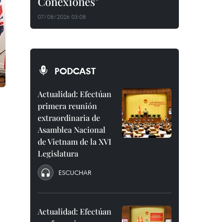
Conexiones"
07/08/2026 03:08
PODCAST
Actualidad: Efectúan
primera reunión
extraordinaria de
Asamblea Nacional
de Vietnam de la XVI
Legislatura
ESCUCHAR
Actualidad: Efectúan