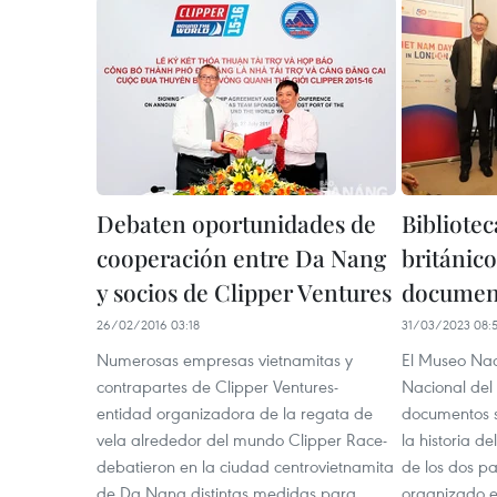
Debaten oportunidades de
Bibliote
cooperación entre Da Nang
británic
y socios de Clipper Ventures
documen
26/02/2016 03:18
31/03/2023 08:
Numerosas empresas vietnamitas y
El Museo Naci
contrapartes de Clipper Ventures-
Nacional del
entidad organizadora de la regata de
documentos s
vela alrededor del mundo Clipper Race-
la historia de
debatieron en la ciudad centrovietnamita
de los dos p
de Da Nang distintas medidas para
organizado e