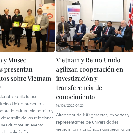
ca y Museo
Vietnam y Reino Unido
os presentan
agilizan cooperación en
tos sobre Vietnam
investigación y
transferencia de
50
conocimiento
onal y la Biblioteca
 Reino Unido presentan
14/04/2023 04:23
obre la cultura vietnamita y
Alrededor de 100 gerentes, expertos y
l desarrollo de las relaciones
representantes de universidades
aíses durante un evento
vietnamitas y británicas asistieron a un
n la galería D-