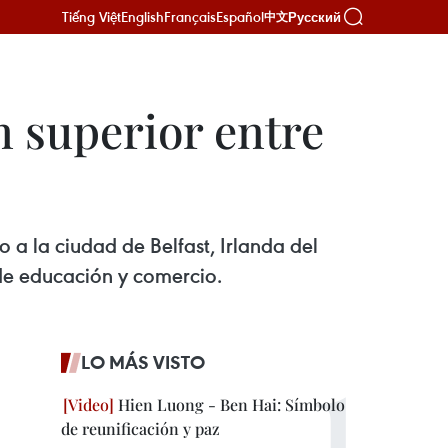
Tiếng Việt
English
Français
Español
Русский
中文
n superior entre
a la ciudad de Belfast, Irlanda del
de educación y comercio.
LO MÁS VISTO
Hien Luong - Ben Hai: Símbolo
de reunificación y paz