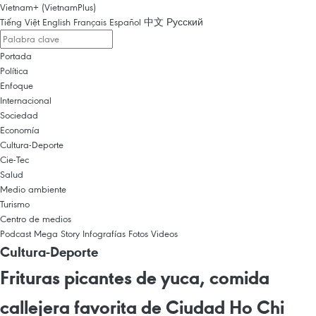
Vietnam+ (VietnamPlus)
Tiếng Việt
English
Français
Español
中文
Русский
Portada
Política
Enfoque
Internacional
Sociedad
Economía
Cultura-Deporte
Cie-Tec
Salud
Medio ambiente
Turismo
Centro de medios
Podcast
Mega Story
Infografías
Fotos
Videos
Cultura-Deporte
Frituras picantes de yuca, comida
callejera favorita de Ciudad Ho Chi