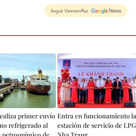
Seguir VietnamPlus
ealiza primer envío
Entra en funcionamiento l
no refrigerado al
estación de servicio de LPG
 petroquímico de
Nha Trang