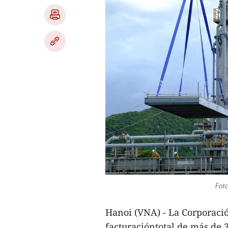
Foto
Hanoi (VNA) - La Corporaci
facturacióntotal de más de 