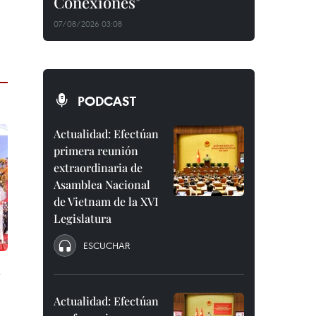
Conexiones"
07/08/2026 03:08
PODCAST
Actualidad: Efectúan
primera reunión
extraordinaria de
Asamblea Nacional
de Vietnam de la XVI
Legislatura
ESCUCHAR
a
Actualidad: Efectúan