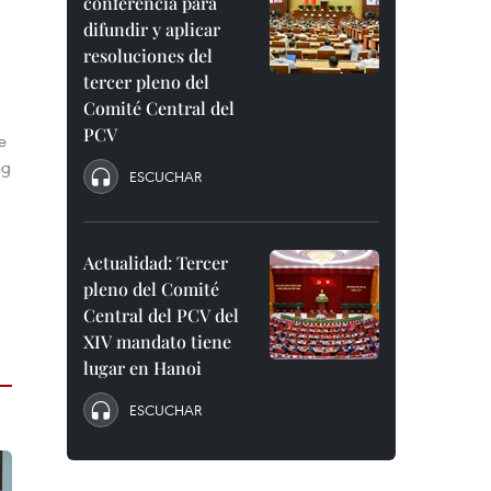
conferencia para
difundir y aplicar
resoluciones del
tercer pleno del
Comité Central del
PCV
e
ng
ESCUCHAR
Actualidad: Tercer
pleno del Comité
Central del PCV del
XIV mandato tiene
lugar en Hanoi
ESCUCHAR