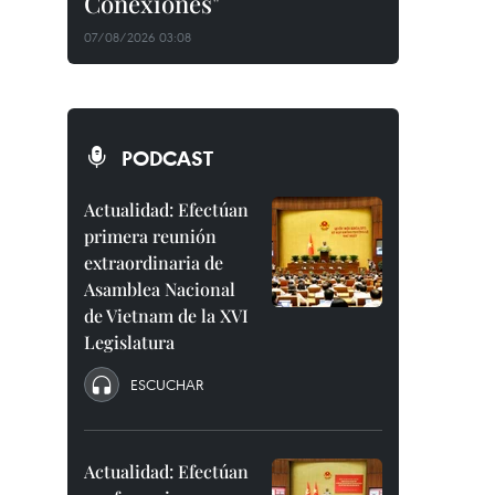
Conexiones"
07/08/2026 03:08
PODCAST
Actualidad: Efectúan
primera reunión
extraordinaria de
Asamblea Nacional
de Vietnam de la XVI
Legislatura
ESCUCHAR
Actualidad: Efectúan