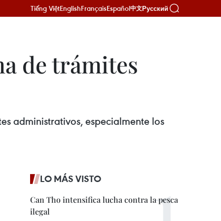
Tiếng Việt
English
Français
Español
Русский
中文
a de trámites
tes administrativos, especialmente los
LO MÁS VISTO
Can Tho intensifica lucha contra la pesca
ilegal