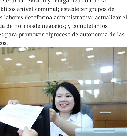
elerar la revisión y reorganización de la
blicos anivel comunal; establecer grupos de
s labores dereforma administrativa; actualizar el
da de normasde negocios; y completar los
es para promover elproceso de autonomía de las
cos.