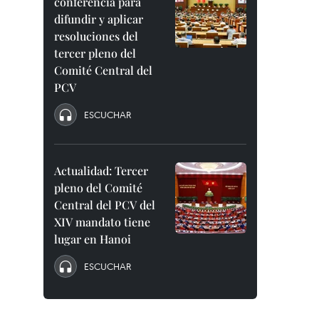
conferencia para
difundir y aplicar
resoluciones del
tercer pleno del
Comité Central del
PCV
ESCUCHAR
Actualidad: Tercer
pleno del Comité
Central del PCV del
XIV mandato tiene
lugar en Hanoi
ESCUCHAR