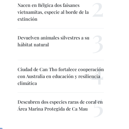
Nacen en Bélgica dos faisanes
vietnamitas, especie al borde de la
extinción
Devuelven animales silvestres a su
hábitat natural
Ciudad de Can Tho fortalece cooperación
con Australia en educación y resiliencia
climática
Descubren dos especies raras de coral en
Área Marina Protegida de Ca Mau