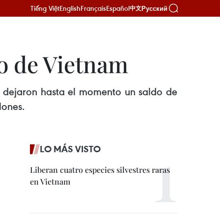
Tiếng Việt
English
Français
Español
Русский
中文
o de Vietnam
am dejaron hasta el momento un saldo de
lones.
LO MÁS VISTO
Liberan cuatro especies silvestres raras
en Vietnam