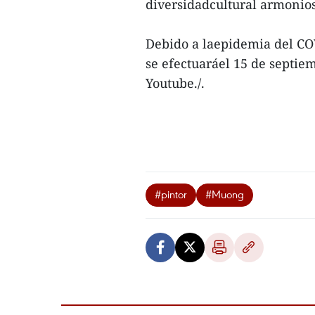
diversidadcultural armonio
Debido a laepidemia del COV
se efectuaráel 15 de septie
Youtube./.
#pintor
#Muong