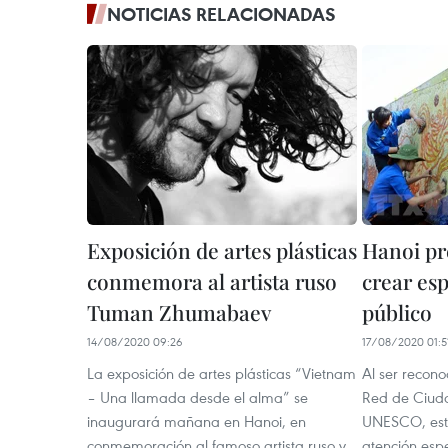
NOTICIAS RELACIONADAS
Exposición de artes plásticas
Hanoi pr
conmemora al artista ruso
crear esp
Tuman Zhumabaev
público
14/08/2020 09:26
17/08/2020 01:5
La exposición de artes plásticas “Vietnam
Al ser recon
– Una llamada desde el alma” se
Red de Ciuda
inaugurará mañana en Hanoi, en
UNESCO, esta
conmemoración al famoso artista ruso y
atención espec