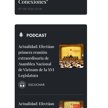
Conexiones"
07/08/2026 03:08
PODCAST
Actualidad: Efectúan
primera reunión
extraordinaria de
Asamblea Nacional
de Vietnam de la XVI
Legislatura
ESCUCHAR
Actualidad: Efectúan