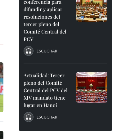
conferencia para
difundir y aplicar
resoluciones del
tercer pleno del
Comité Central del
PCV
ESCUCHAR
Actualidad: Tercer
pleno del Comité
Central del PCV del
XIV mandato tiene
lugar en Hanoi
ESCUCHAR