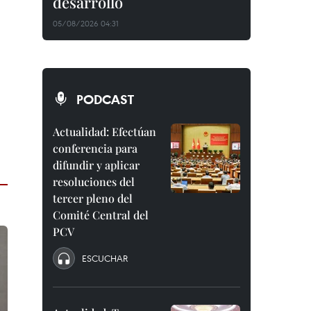
desarrollo
05/08/2026 04:31
PODCAST
Actualidad: Efectúan
conferencia para
difundir y aplicar
resoluciones del
tercer pleno del
Comité Central del
PCV
ESCUCHAR