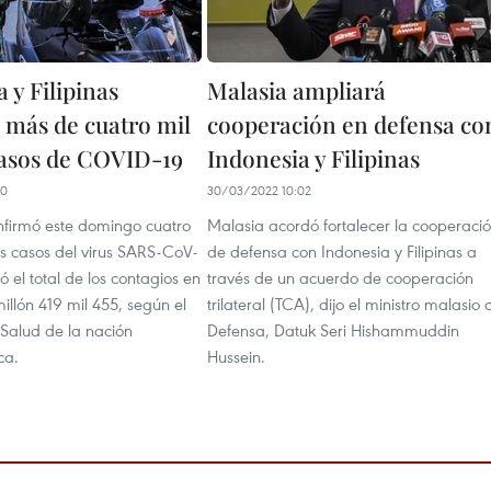
 y Filipinas
Malasia ampliará
n más de cuatro mil
cooperación en defensa co
asos de COVID-19
Indonesia y Filipinas
00
30/03/2022 10:02
nfirmó este domingo cuatro
Malasia acordó fortalecer la cooperaci
os casos del virus SARS-CoV-
de defensa con Indonesia y Filipinas a
ó el total de los contagios en
través de un acuerdo de cooperación
millón 419 mil 455, según el
trilateral (TCA), dijo el ministro malasio 
 Salud de la nación
Defensa, Datuk Seri Hishammuddin
ca.
Hussein.