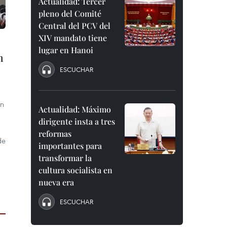
Actualidad: Tercer
pleno del Comité
Central del PCV del
XIV mandato tiene
lugar en Hanoi
n
ESCUCHAR
ón
Actualidad: Máximo
dirigente insta a tres
reformas
de
importantes para
transformar la
cultura socialista en
nueva era
ESCUCHAR