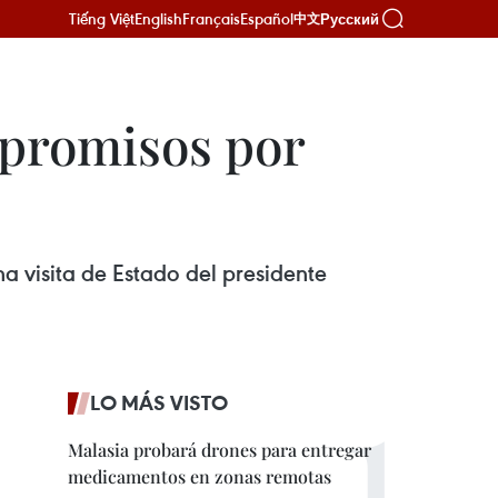
Tiếng Việt
English
Français
Español
Русский
中文
mpromisos por
a visita de Estado del presidente
LO MÁS VISTO
Malasia probará drones para entregar
medicamentos en zonas remotas