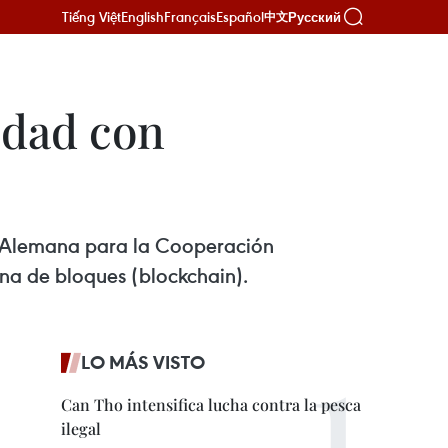
Tiếng Việt
English
Français
Español
Русский
中文
idad con
ia Alemana para la Cooperación
ena de bloques (blockchain).
LO MÁS VISTO
Can Tho intensifica lucha contra la pesca
ilegal