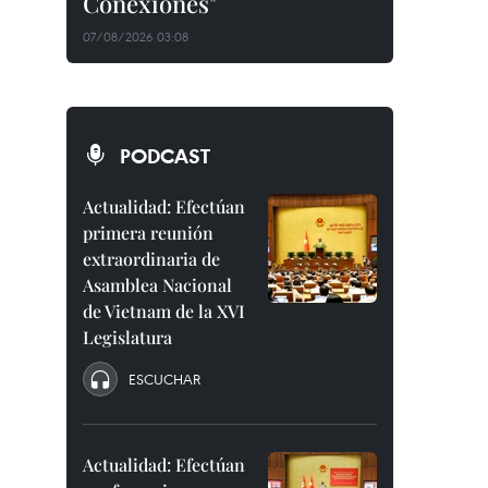
Conexiones"
07/08/2026 03:08
PODCAST
Actualidad: Efectúan
primera reunión
extraordinaria de
Asamblea Nacional
de Vietnam de la XVI
Legislatura
ESCUCHAR
Actualidad: Efectúan