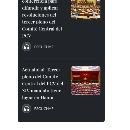
conferencia para
difundir y aplicar
resoluciones del
tercer pleno del
Comité Central del
PCV
ESCUCHAR
Actualidad: Tercer
pleno del Comité
Central del PCV del
XIV mandato tiene
lugar en Hanoi
ESCUCHAR