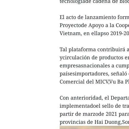
tecnologíade cadena de bloq
El acto de lanzamiento form
Proyectode Apoyo a la Coop
Vietnam, en ellapso 2019-20
Tal plataforma contribuirá 
ycirculación de productos e
empresasnacionales a cumpli
paísesimportadores, señaló
Comercial del MICV,Vu Ba P
Con anterioridad, el Depar
implementadoel sello de tr
partir de marzode 2021 para
provincias de Hai Duong,So