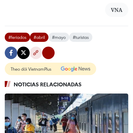
VNA
#feriados
#abril
#mayo
#turistas
Theo dõi VietnamPlus
NOTICIAS RELACIONADAS