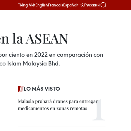
Tiếng Việt
English
Français
Español
Русский
中文
en la ASEAN
4 por ciento en 2022 en comparación con
nco Islam Malaysia Bhd.
LO MÁS VISTO
Malasia probará drones para entregar
medicamentos en zonas remotas