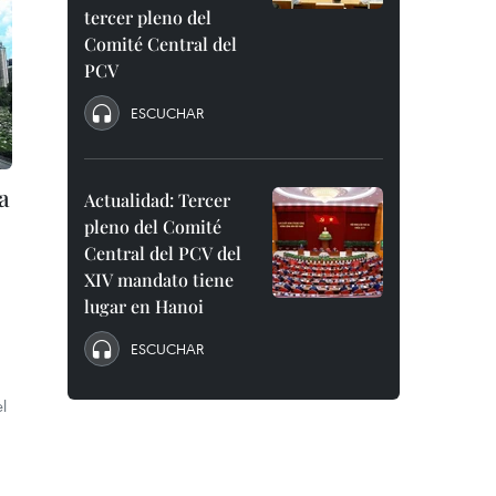
tercer pleno del
Comité Central del
PCV
ESCUCHAR
a
Actualidad: Tercer
pleno del Comité
Central del PCV del
XIV mandato tiene
lugar en Hanoi
ESCUCHAR
l