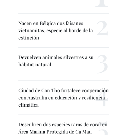
Nacen en Bélgica dos faisanes
vietnamitas, especie al borde de la
extinción
Devuelven animales silvestres a su
hábitat natural
Ciudad de Can Tho fortalece cooperación
con Australia en educación y resiliencia
climática
Descubren dos especies raras de coral en
Área Marina Protegida de Ca Mau