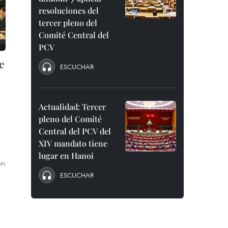
resoluciones del
tercer pleno del
Comité Central del
PCV
e
ESCUCHAR
Actualidad: Tercer
pleno del Comité
Central del PCV del
XIV mandato tiene
lugar en Hanoi
en
ESCUCHAR