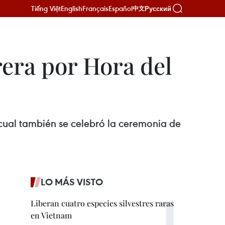
Tiếng Việt
English
Français
Español
Русский
中文
rera por Hora del
 cual también se celebró la ceremonia de
LO MÁS VISTO
Liberan cuatro especies silvestres raras
en Vietnam