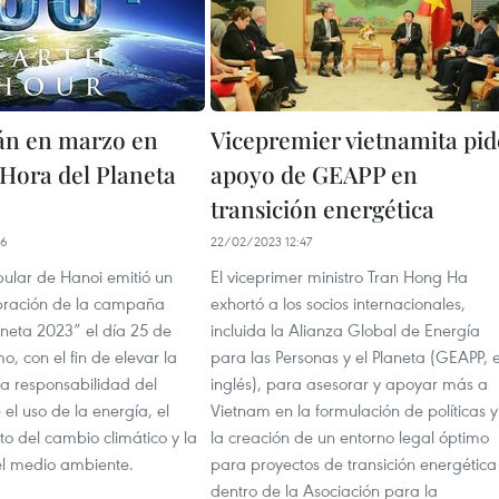
án en marzo en
Vicepremier vietnamita pid
Hora del Planeta
apoyo de GEAPP en
transición energética
56
22/02/2023 12:47
pular de Hanoi emitió un
El viceprimer ministro Tran Hong Ha
bración de la campaña
exhortó a los socios internacionales,
aneta 2023” el día 25 de
incluida la Alianza Global de Energía
, con el fin de elevar la
para las Personas y el Planeta (GEAPP, 
la responsabilidad del
inglés), para asesorar y apoyar más a
 el uso de la energía, el
Vietnam en la formulación de políticas y
o del cambio climático y la
la creación de un entorno legal óptimo
el medio ambiente.
para proyectos de transición energética
dentro de la Asociación para la