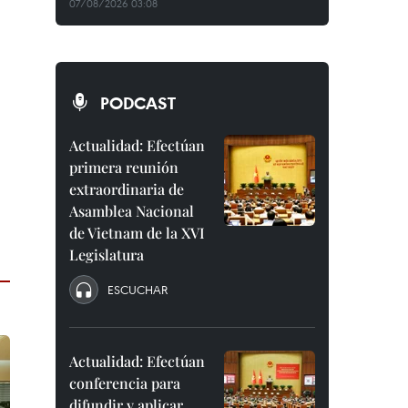
07/08/2026 03:08
PODCAST
Actualidad: Efectúan
primera reunión
extraordinaria de
Asamblea Nacional
de Vietnam de la XVI
Legislatura
ESCUCHAR
Actualidad: Efectúan
conferencia para
difundir y aplicar