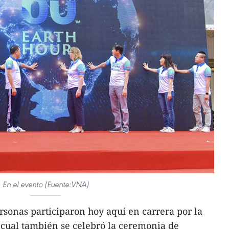
En el evento (Fuente:VNA)
sonas participaron hoy aquí en carrera por la
 cual también se celebró la ceremonia de