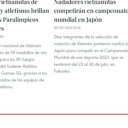
vietnamitas de
Nadadores vietnamitas
y atletismo brillan
competirán en campeonat
s Paralímpicos
mundial en Japón
es
20/07/2023 02:16
Diez integrantes de la selección de
04
natación de Vietnam partieron rumbo a
n nacional de Vietnam
Japón para competir en el Campeonat
ta de 55 medallas de oro
Mundial de ese deporte 2023, que se
para los XII Juegos
realizará del 23 al 30 de julio, en
del Sudeste Asiático
Fukuoka.
Games 12), gracias a los
erados de los equipos de
letismo.