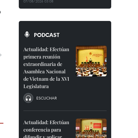
07/08/2026 03:08
o
PODCAST
Actualidad: Efectúan
o
primera reunión
extraordinaria de
Asamblea Nacional
de Vietnam de la XVI
Legislatura
ESCUCHAR
Actualidad: Efectúan
conferencia para
difundir y aplicar