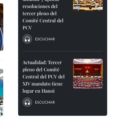
resoluciones del
tercer pleno del
Comité Central del
PCV
ESCUCHAR
Actualidad: Tercer
pleno del Comité
Central del PCV del
XIV mandato tiene
lugar en Hanoi
ESCUCHAR