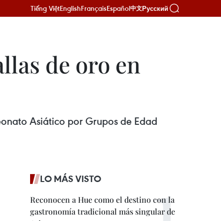
Tiếng Việt
English
Français
Español
Русский
中文
llas de oro en
mpeonato Asiático por Grupos de Edad
LO MÁS VISTO
Reconocen a Hue como el destino con la
gastronomía tradicional más singular de