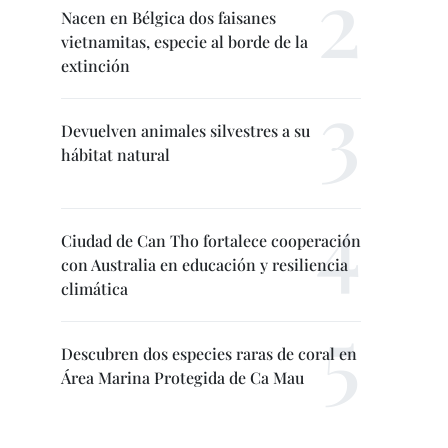
Nacen en Bélgica dos faisanes
vietnamitas, especie al borde de la
extinción
Devuelven animales silvestres a su
hábitat natural
Ciudad de Can Tho fortalece cooperación
con Australia en educación y resiliencia
climática
Descubren dos especies raras de coral en
Área Marina Protegida de Ca Mau