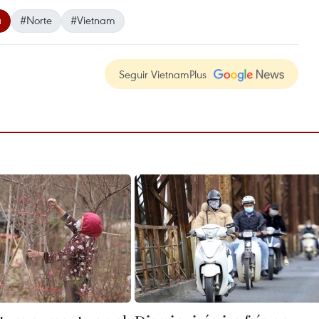
a
#Norte
#Vietnam
Seguir VietnamPlus