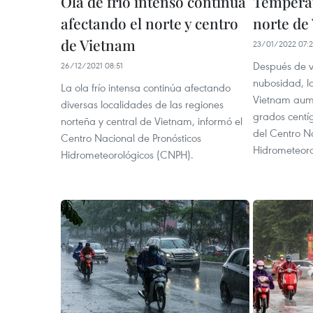
Ola de frío intenso continúa
Temperat
afectando el norte y centro
norte de
de Vietnam
23/01/2022 07:
Después de va
26/12/2021 08:51
nubosidad, l
La ola frío intensa continúa afectando
Vietnam aume
diversas localidades de las regiones
grados centíg
norteña y central de Vietnam, informó el
del Centro N
Centro Nacional de Pronósticos
Hidrometeoro
Hidrometeorológicos (CNPH).