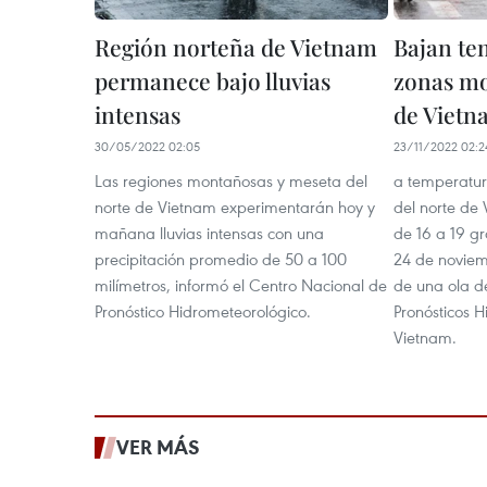
Región norteña de Vietnam
Bajan te
permanece bajo lluvias
zonas mo
intensas
de Vietn
30/05/2022 02:05
23/11/2022 02:2
Las regiones montañosas y meseta del
a temperatur
norte de Vietnam experimentarán hoy y
del norte de
mañana lluvias intensas con una
de 16 a 19 gr
precipitación promedio de 50 a 100
24 de noviem
milímetros, informó el Centro Nacional de
de una ola de
Pronóstico Hidrometeorológico.
Pronósticos 
Vietnam.
VER MÁS