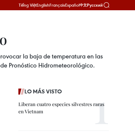
Tiếng Việt
English
Français
Español
Русский
中文
so
provocar la baja de temperatura en las
 de Pronóstico Hidrometeorológico.
LO MÁS VISTO
Liberan cuatro especies silvestres raras
en Vietnam