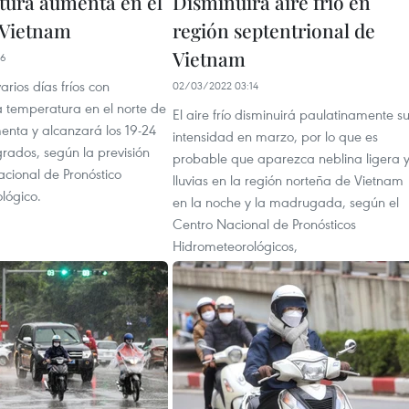
ura aumenta en el
Disminuirá aire frío en
 Vietnam
región septentrional de
Vietnam
26
rios días fríos con
02/03/2022 03:14
a temperatura en el norte de
El aire frío disminuirá paulatinamente s
nta y alcanzará los 19-24
intensidad en marzo, por lo que es
rados, según la previsión
probable que aparezca neblina ligera 
acional de Pronóstico
lluvias en la región norteña de Vietnam
lógico.
en la noche y la madrugada, según el
Centro Nacional de Pronósticos
Hidrometeorológicos,