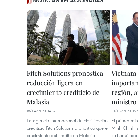
NOTICIAS RELACIONADAS
Fitch Solutions pronostica
Vietnam 
reducción ligera en
importan
crecimiento crediticio de
región, 
Malasia
ministro
18/04/2023 04:32
10/05/2023 09:
La agencia internacional de clasificación
El primer mi
crediticia Fitch Solutions pronosticó que el
Minh Chinh, 
crecimiento del crédito en Malasia
su homólogo 