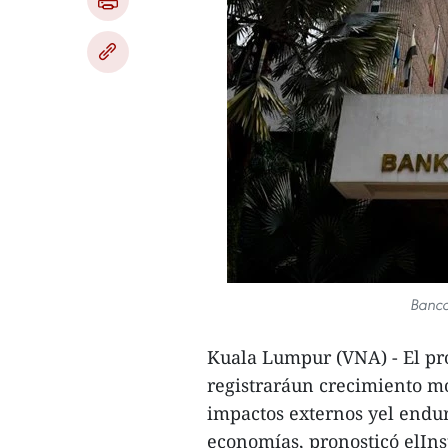
Banco
Kuala Lumpur (VNA) - El pro
registraráun crecimiento mo
impactos externos yel endu
economías, pronosticó elIns