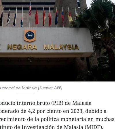
 central de Malasia (Fuente: AFP)
ducto interno bruto (PIB) de Malasia
derado de 4,2 por ciento en 2023, debido a
recimiento de la política monetaria en muchas
tituto de Investigación de Malasia (MIDF).