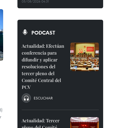
05/08/2026 04:31
PODCAST
Actualidad: Efectúan
conferencia para
difundir y aplicar
resoluciones del
tercer pleno del
Comité Central del
PCV
ESCUCHAR
B)
r
Actualidad: Tercer
pleno del Comité