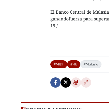
El Banco Central de Malasi
ganandofuerza para superar 
19./.
#MIDF
#PIB
#Malasia