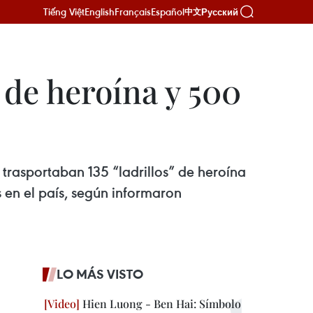
Tiếng Việt
English
Français
Español
Русский
中文
s de heroína y 500
 trasportaban 135 “ladrillos” de heroína
 en el país, según informaron
LO MÁS VISTO
Hien Luong - Ben Hai: Símbolo