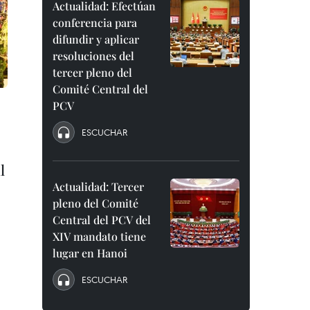
Actualidad: Efectúan
conferencia para
difundir y aplicar
resoluciones del
tercer pleno del
Comité Central del
PCV
ESCUCHAR
l
Actualidad: Tercer
pleno del Comité
Central del PCV del
XIV mandato tiene
lugar en Hanoi
ESCUCHAR