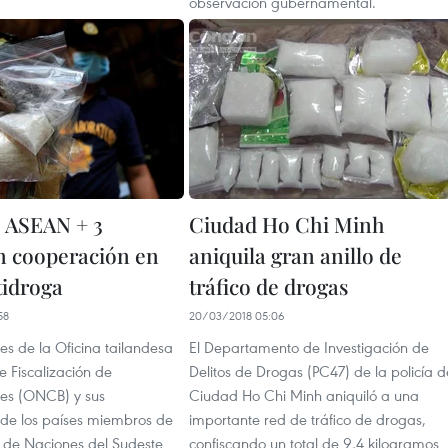
observación gubernamental.
e ASEAN + 3
Ciudad Ho Chi Minh
n cooperación en
aniquila gran anillo de
tidroga
tráfico de drogas
58
20/03/2018 05:06
es de la Oficina tailandesa
El Departamento de Investigación de
e Fiscalización de
Delitos de Drogas (PC47) de la policía d
tes (ONCB) y sus
Ciudad Ho Chi Minh aniquiló a una
 de los países miembros de
importante red de tráfico de drogas,
n de Naciones del Sudeste
confiscando un total de 9,4 kilogramos