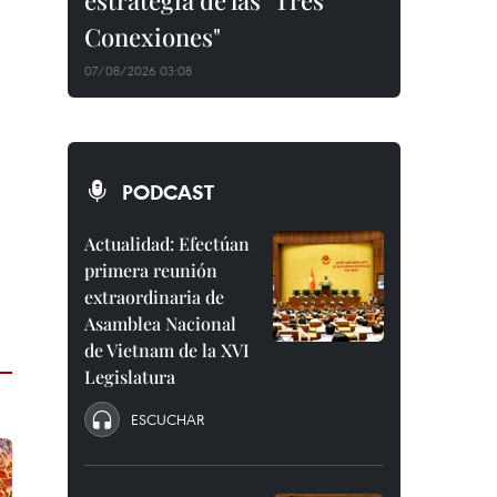
estrategia de las "Tres
Conexiones"
07/08/2026 03:08
PODCAST
Actualidad: Efectúan
primera reunión
extraordinaria de
Asamblea Nacional
de Vietnam de la XVI
Legislatura
ESCUCHAR