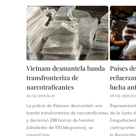
Vietnam desmantela banda
Países d
transfronteriza de
refuerza
narcotraficantes
lucha an
26/02/2018 04:33
09/03/2018 02:
La policía de Vietnam desmanteló una
Representant
banda transfronteriza de narcotraficantes
de la Junta d
y decomisó 288 barras de heroína
Estupefacien
(alrededor de 100 kilogramos), se
contrapartes
conoció hoy.
la Asociació