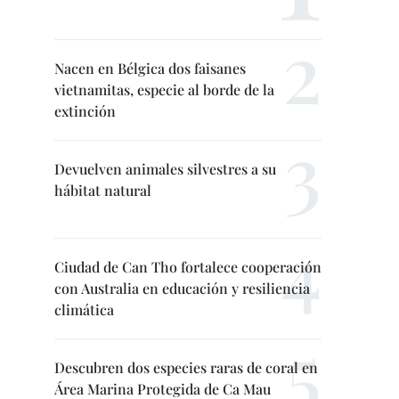
Nacen en Bélgica dos faisanes
vietnamitas, especie al borde de la
extinción
Devuelven animales silvestres a su
hábitat natural
Ciudad de Can Tho fortalece cooperación
con Australia en educación y resiliencia
climática
Descubren dos especies raras de coral en
Área Marina Protegida de Ca Mau