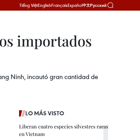
Tiếng Việt
English
Français
Español
Русский
中文
tos importados
ang Ninh, incautó gran cantidad de
LO MÁS VISTO
Liberan cuatro especies silvestres raras
en Vietnam