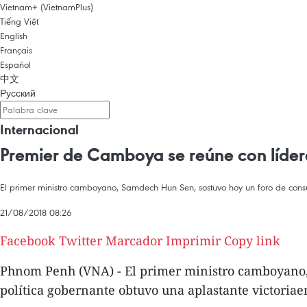
Vietnam+ (VietnamPlus)
Tiếng Việt
English
Français
Español
中文
Русский
Internacional
Premier de Camboya se reúne con lídere
El primer ministro camboyano, Samdech Hun Sen, sostuvo hoy un foro de consult
21/08/2018 08:26
Facebook
Twitter
Marcador
Imprimir
Copy link
Phnom Penh (VNA) - El primer ministro camboyano,S
política gobernante obtuvo una aplastante victoriaen