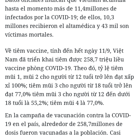
hasta el momento más de 11,4millones de
infectados por la COVID-19; de ellos, 10,3
millones recibieron el altamédica y 43 mil son
víctimas mortales.
Về tiêm vaccine, tính đến hết ngày 11/9, Việt
Nam đã triển khai tiêm được 258,7 triệu liều
vaccine phòng COVID-19. Theo đó, tỷ lệ tiêm
mũi 1, mũi 2 cho người từ 12 tuổi trở lên đạt xấp
xỉ 100%; tiêm mũi 3 cho người từ 18 tuổi trở lên
đạt 77,0% tiêm mũi 3 cho người từ 12 đến dưới
18 tuổi là 55,2%; tiêm mũi 4 là 77,0%.
En la campaña de vacunación contra la COVID-
19 en el país, alrededor de 258,7millones de
dosis fueron vacunadas a la población. Casi