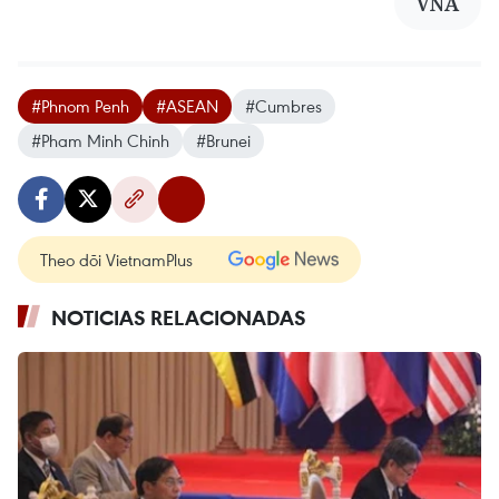
VNA
#Phnom Penh
#ASEAN
#Cumbres
#Pham Minh Chinh
#Brunei
Theo dõi VietnamPlus
NOTICIAS RELACIONADAS